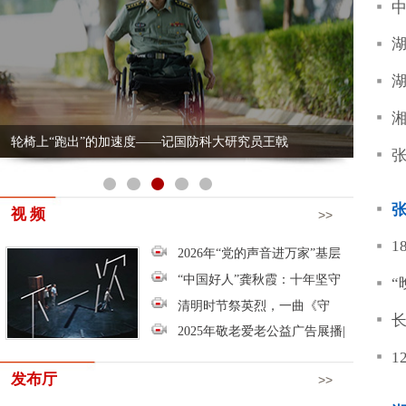
湖南好人・每
人传递正能量
湘超开局两连
轮椅上“跑出”的加速度——记国防科大研究员王戟
张家界“90
张家界“90
视 频
>>
18岁湖南小
2026年“党的声音进万家”基层
宣讲活动启动
“中国好人”龚秋霞：十年坚守
并重新安排面
“晚点过来，
大山里的义务代购员
清明时节祭英烈，一曲《守
雄狮少年收获
长沙“一江两
护》寄忠魂
2025年敬老爱老公益广告展播|
视频《爱的备忘录》
12年不涨价
发布厅
>>
湖南省乡村文
湖南省委宣传部档案室承重加固工程项目采购公
启幕
以轮椅作战车
告
2026年第一批“湖南好人”榜单公布
迹引发热烈反
“湖南好人”李
2026年“新时代湖南好少年”拟入选名单和拟推荐
砺 戟——“
参评全国“新时代好少年”名单公示
2026年第一批“中国好人榜”湖南省拟推荐候选人
王戟系列报道
铸戟丨“时代
公示
2026年全民阅读工作宣传策划执行采购需求