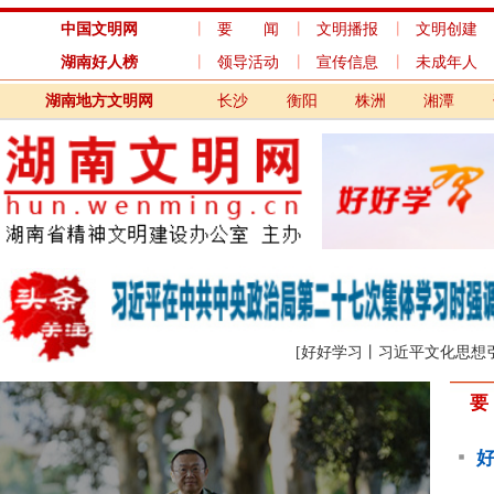
中国文明网
要 闻
文明播报
文明创建
道德模范
湖南好人榜
领导活动
宣传信息
未成年人
文明实践
湖南地方文明网
长沙
衡阳
株洲
湘潭
邵阳
岳阳
[好好学习丨习近平文化思想引领文化强国建
要 闻
好好学习｜中
秀特质
中央宣传部授
湖南省委常委
时代实现新发