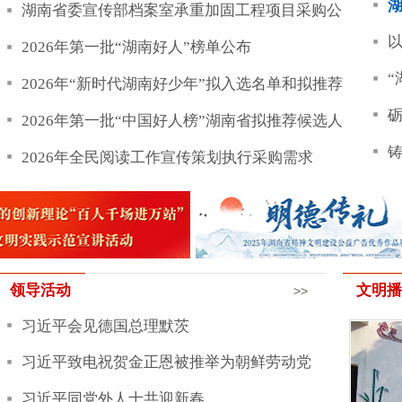
戟系列报道之
领导活动
文明播报
>>
习近平会见德国总理默茨
习近平致电祝贺金正恩被推举为朝鲜劳动党
总书记
习近平同党外人士共迎新春
物件藏故事 榜样
习近平春节前夕在北京看望慰问基层干部群
乡村讲微党课
众
一声“干爹”扛了
习近平在北京考察科技创新工作
小剧场撬动大民生
习近平同俄罗斯总统普京举行视频会晤
永州零陵区开展“
工作提示
>>
2019年度湖南新闻奖参评作品材料公示
实践活动
衡阳市蒸湘区各
株洲尊师重教表彰会举行 10名最美乡村教师
长
两位“中国好人”
获表彰
湖南将评选2015年度好青年 七类青年可参评