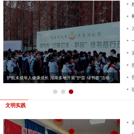
衡阳市新时
志愿服务活
湘西州吉首
长沙县开展首
长沙县各新时代文明实践中心开展“我在文明实践所站过佳
惠民健康义
节”主题活动
郴州市宜章县
好人故事宣
速度——记国防科大
“赛场见文明，赛事更精彩”系列海报之
邵东、
王戟
湘超联赛