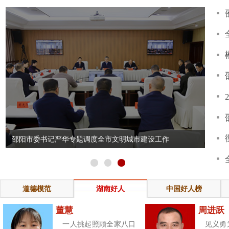
道德模范
湖南好人
中国好人榜
新时代湖南好
西”活动的通知
关于做好湖南第五届全国道德模范推荐申报
董慧
周进跃
工作的通知
关于评选表彰第五届全国道德模范的通知
一人挑起照顾全家八口
见义勇为事迹不仅体
人的生活重担，用瘦弱的
着退伍不褪色的军人
关于开展“珍爱生命·快乐成长”主题教育活动
身躯扛起了整个家庭的希
色，也彰显着共产党员
的实施意见
中宣部向全社会公开发布“时代楷模”邹碧华
望。
[详细]
在最前沿。
[详细]
莫纯清：常德八旬老人22年如一
黄新桂：常德辅警10余米高桥
日 义务传承红色文化
身一跃救下轻生少年
张金辉：张家界85后村党组织书
袁刚：邵阳公交司机坚守便民
记九年坚守初心 带动300名村民
线 守护菜农出行路
范平军：邵阳泥瓦匠38载深耕建
杨浩：怀化“外卖校长”25载坚
就近就业
筑行业 用双手为城市添砖加瓦
育人 奔走山间送热饭
陈远亮：郴州老党员为传承红色
廖建民：永州“赤脚医生”35载
基因 自办红色文化收藏馆
守 用仁心守护村民健康安全
未成年人