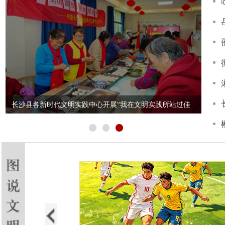
2
地方信息报送情况
1
2
55
篇
39
篇
文明湘西
文明
15
篇
19
篇
文明株洲
文明