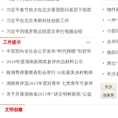
长沙县委宣传部
(图)
关于开展湖南省2015年“讲文明树新风”公益
长沙
衡阳
广告征集大赛的通知
湖南第五届全国道德模范候选人公示公告
张家界
益阳
关于举办“走红军走过的路·徒步穿越大湘
文明创建
文明城市
|
文
西”活动的通知
关于做好湖南第五届全国道德模范推荐申报
工作的通知
关于评选表彰第五届全国道德模范的通知
邵阳市以党
关于开展“珍爱生命·快乐成长”主题教育活动
全国文明单位
的实施意见
中宣部向全社会公开发布“时代楷模”邹碧华
赋能文明实
郴州深化全
2019年度湖南新闻奖参评作品材料公示
邵阳市巩固
株洲尊师重教表彰会举行 10名最美乡村教师
开
2026年郴州
获表彰
湖南将评选2015年度好青年 七类青年可参评
车站广场
邵阳：建设
(图)
关于开展湖南省2015年“讲文明树新风”公益
衡阳耒阳市
邵阳市委书记严华专题调度全市文明城市建设工作
广告征集大赛的通知
湖南第五届全国道德模范候选人公示公告
全国文明校园
关于举办“走红军走过的路·徒步穿越大湘
融入血脉—