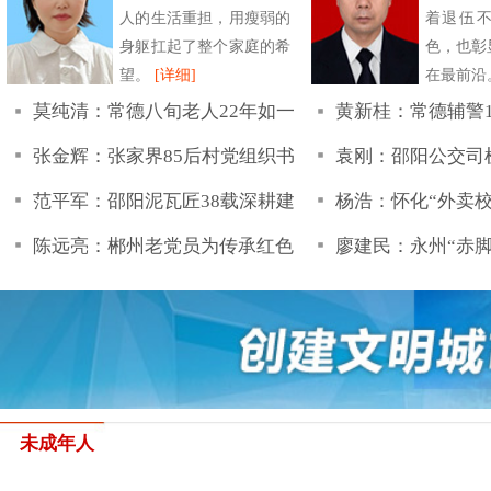
株洲市渌口区
郴州市嘉禾
线
2026年衡
班
一次托管，
了
湘西州古丈
中开心过暑
衡阳县：汇
育人
衡阳县：多
护航未成年人健康成长 湖南多地开展“护苗·绿书签”活动
吹遍文明新
实践活动
文明实践
湘西州古丈
中开心过暑
吹遍文明新
实践活动
岳阳市各地
邵阳多地开展