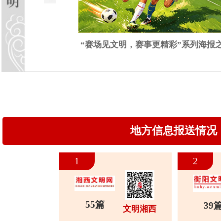
0
篇
3
篇
文明湘潭
文明
湖南省精
联系电话：0731-82217063 传真：073
湘B1