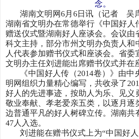
念。
湖南文明网6月6日讯（记者 吴
湖南省文明办在常德举行《中国好人传
赠送仪式暨湖南好人座谈会。会议由
科文主持，部分市州文明办负责人和
人代表参加赠书仪式和座谈会。省委
文明办主任刘进能出席赠书仪式并在
《中国好人传（2014卷）》由
明网组织力量精心编写，共收录了2014
好人的先进事迹，按助人为乐、见义
敬业奉献、孝老爱亲五类，以逐月逐
边普通平凡的好人树碑立传。湖南共
47人入选。
刘进能在赠书仪式上为“中国好人