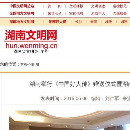
中国文明网总站
要 闻
文明播报
文明创建
道德模范
全国地方文明网
领导活动
宣传信息
未成年人
志愿服务
湖南地方文明网
湖南好人榜
长沙
衡阳
株洲
湘潭
长沙县
攸县
韶山
浏阳
宁乡
您的位置：
->
首页
要 闻
湖南举行《中国好人传》赠送仪式暨湖
发表时间：2016-06-06 编辑：刘仁军 来