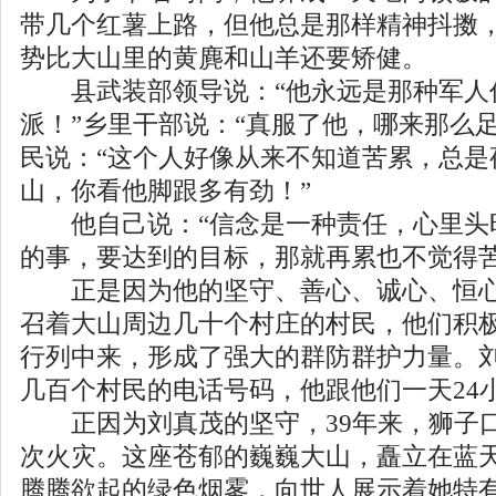
带几个红薯上路，但他总是那样精神抖擞
势比大山里的黄麂和山羊还要矫健。
县武装部领导说：“他永远是那种军人
派！”乡里干部说：“真服了他，哪来那么
民说：“这个人好像从来不知道苦累，总是
山，你看他脚跟多有劲！”
他自己说：“信念是一种责任，心里头
的事，要达到的目标，那就再累也不觉得苦
正是因为他的坚守、善心、诚心、恒心
召着大山周边几十个村庄的村民，他们积
行列中来，形成了强大的群防群护力量。
几百个村民的电话号码，他跟他们一天24
正因为刘真茂的坚守，39年来，狮子
次火灾。这座苍郁的巍巍大山，矗立在蓝
腾腾欲起的绿色烟雾，向世人展示着她特