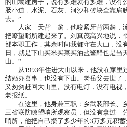
的山坳建房子，说有多难就有多难，没有
肠小道，水泥、石灰、河沙和砖块全靠肩
去。”
人家一天背一趟，他咬紧牙背两趟，流
把瞭望哨所建起来了。刘真茂高兴地说，“
部本职工作，其余时间我都守在大山，没
日，就是下山买米买菜买油盐酱醋也是当
山。”
从1993年住进大山以来，他没在家里
结婚办喜事，也没有下山。老岳父去世了
又匆匆赶回大山里。没有电灯，没有电视
老报纸。
在这里，他身兼三职：乡武装部长、乡
三省联防瞭望哨所观察员，但没有拿过一
哨所，他把自己攒了多少年的3万多元积蓄