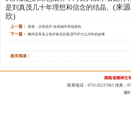
(来
是刘真茂几十年理想和信念的结晶。
欣
)
上一篇：
娄底：文明花开 绘就城市幸福底色
下一篇：
郴州宜章县义务护林员刘真茂守护大山39年的故事
相关阅读：
湖南省精神文
联系电话：0731-82217063 传真：073
湘B1