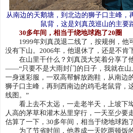
从南边的天鹅塘，到北边的狮子口主峰，
鼠背，这是刘真茂巡山的主要
30多年间，相当于绕地球跑了20圈
1999年刘真茂退二线了，按规例，他
没有下山。2006年，他退休了，还是不肯
在山里干什么？刘真茂大笑着分享了他当
——“只要不是大雨封门的日子，我就在山
一身迷彩服，一双高帮解放跑鞋，从南边
狮子口主峰，再到西南边的鸡毛老鼠背，
线图。”
看上去不太远，一走老半天，上坡下坳
人高的茅草和灌木丛里穿行，一天至少要走
估算了一下，30多年间，相当于绕地球跑了
为了节省时间，他养成一天吃两顿饭的