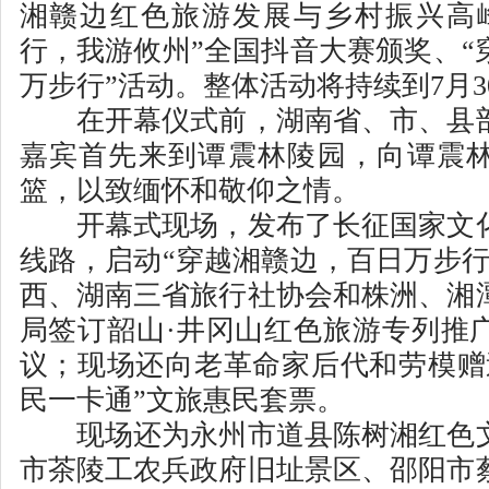
湘赣边红色旅游发展与乡村振兴高
行，我游攸州”全国抖音大赛颁奖、“
万步行”活动。整体活动将持续到7月3
在开幕仪式前，湖南省、市、县部
嘉宾首先来到谭震林陵园，向谭震
篮，以致缅怀和敬仰之情。
开幕式现场，发布了长征国家文化
线路，启动“穿越湘赣边，百日万步行
西、湖南三省旅行社协会和株洲、湘
局签订韶山·井冈山红色旅游专列推
议；现场还向老革命家后代和劳模赠
民一卡通”文旅惠民套票。
现场还为永州市道县陈树湘红色文
市茶陵工农兵政府旧址景区、邵阳市