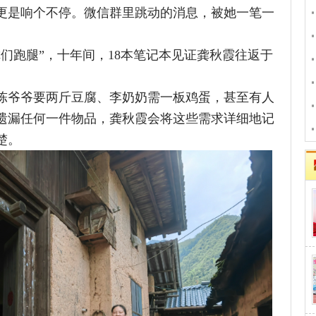
衡阳市蒸湘区
”，十年间，18本笔记本见证龚秋霞往返于
上演
株洲市芦淞区
郴州市苏仙区
要两斤豆腐、李奶奶需一板鸡蛋，甚至有人
人
从“比排场”到
任何一件物品，龚秋霞会将这些需求详细地记
密码”
吉首市：凌晨
图片新闻