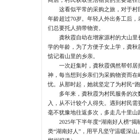
学的年龄，为了方便子女上学，龚秋霞夫
惦记着山里的乡亲。
一次赶集时，龚秋霞偶然帮邻居捎带生
神，每当想到乡亲们为采购物资而在崎岖
忧。从那时起，她就坚定了为村民“跑腿”
多年来，龚秋霞为村民服务的次数早已
入，从不计较个人得失。遇到村民需要捎
毫不犹豫地往返多次，多走几十里山路也
2025年下半年度“湖南好人榜”揭晓，
类“湖南好人”，用平凡坚守温暖深山。（
郴州报道
）
上一篇：
好好学习丨一个博物院就是一所大学校
下一篇：
湖南各地开展“文化和自然遗产日”活动
相关阅读：