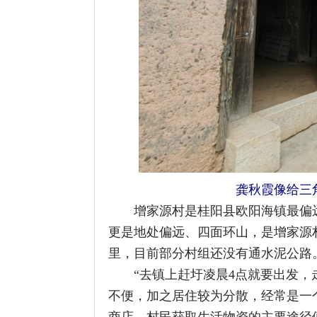
龚秋霞像给三角寨村民
增家源村是桂阳县欧阳海镇最偏远的村
更是地处偏远、四面环山，是增家源村最
里，目前部分村组还没有通水泥公路。
“去镇上赶圩凌晨4点就要出发，走三小
不便，加之居住较为分散，经常是一个山
商店，村民获取生活物资的主要途径便是
这看似平常的采购之旅，对于村民而言却
年龄超过70岁。年轻人外出务工后，老人
们总要托人捎带物资。
龚秋霞自幼在增家源村的大山里长大，育