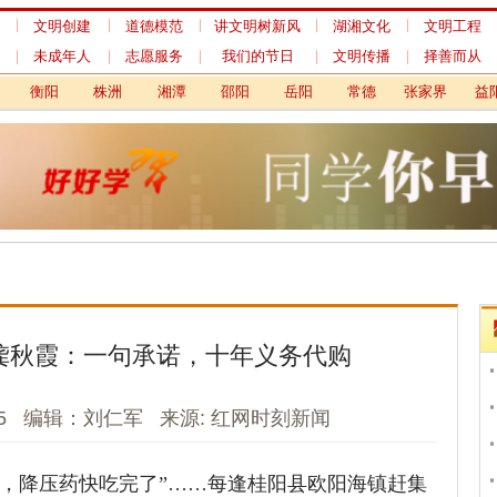
明创建
道德模范
讲文明树新风
湖湘文化
文明工程
工作简报
成年人
志愿服务
我们的节日
文明传播
择善而从
资料中心
阳
株洲
湘潭
邵阳
岳阳
常德
张家界
益阳
郴州
文明播报
霞：一句承诺，十年义务代购
岳阳各地组织收
式
长沙县这两场
编辑：刘仁军 来源: 红网时刻新闻
邵东市各单位集
布仪式
邵阳市：故事
降压药快吃完了”……每逢桂阳县欧阳海镇赶集
国好人”的追
响个不停。微信群里跳动的消息，被她一笔一
衡阳市202