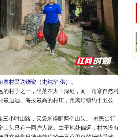
送物资（史纯华 供）。
子之一，坐落在大山深处，而三角寨自然村
边远、海拔最高的村庄，距离圩镇约十五公
时山路，买袋米得翻两个山头。”村民出行
头只有一两户人家。由于地处偏远，村内没有
在赶集日徒步前往约十五公里外的圩镇采购。
充满艰辛。留守在此的20多户老人，平均
们常为一包盐、一瓶酱油犯愁。每逢圩日，他
有一儿一女。2016年，由于子女到了该上