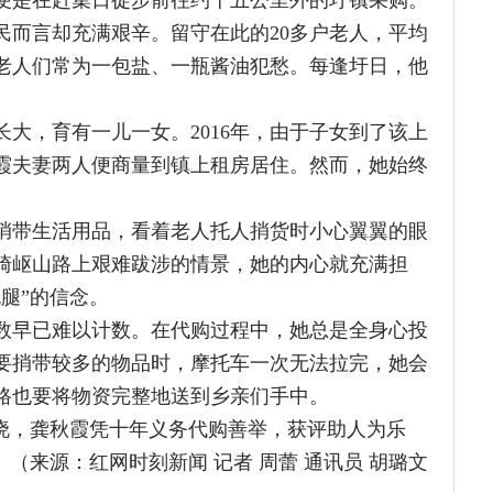
妻两人便商量到镇上租房居住。然而，她始终
活用品，看着老人托人捎货时小心翼翼的眼
山路上艰难跋涉的情景，她的内心就充满担
的信念。
难以计数。在代购过程中，她总是全身心投
带较多的物品时，摩托车一次无法拉完，她会
要将物资完整地送到乡亲们手中。
龚秋霞凭十年义务代购善举，获评助人为乐
来源：
红网时刻新闻 记者 周蕾 通讯员 胡璐文