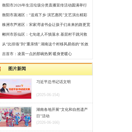
：“送戏下乡·演艺惠民”文艺演出精彩
：宋家湾读书会让孩子们未来的路更宽
：七旬老人不慎落水 基层村干跳河救
“重亲情” 湖南这个村移风易俗的“长效
一点的那碗热粥 暖身更暖心
习近平总书记话文明
(2025-06-154)
湖南各地开展“文化和自然遗产
日”活动
(2026-06-166)
2026年第一批“湖南好人”候选
人事迹展示评议开始
(2026-05-147)