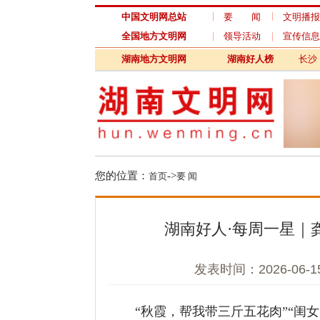
中国文明网总站
要 闻
文明播报
文
全国地方文明网
领导活动
宣传信息
未
湖南地方文明网
湖南好人榜
长沙
衡
您的位置：
->
首页
要 闻
湖南好人·每周一星｜龚秋
发表时间：2026-06-15 
“秋霞，帮我带三斤五花肉”“闺女，
日，欧阳海镇增家源村龚秋霞的手机更是