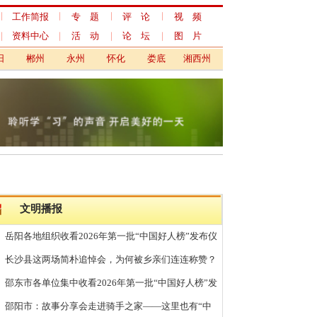
专 题
评 论
视 频
活 动
论 坛
图 片
永州
怀化
娄底
湘西州
看2026年第一批“中国好人榜”发布仪
简朴追悼会，为何被乡亲们连连称赞？
中收看2026年第一批“中国好人榜”发
分享会走进骑手之家——这里也有“中
光时刻
6年生活垃圾分类直播宣传活动圆满举行