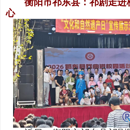
近日，衡阳市祁东县祁剧团走
炎中学，开展“文化和自然遗产日
动，为全校师生送上了一份兼具文
大礼包”。
活动现场，演员们身着精致戏
腔与灵动身段演绎经典祁剧片段
显地方戏曲的独特韵味。互动环
坐桌前，拿起画笔亲手绘制祁剧