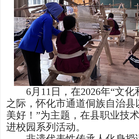
6月11日，在2026年“文化和
之际，怀化市通道侗族自治县以“
美好！”为主题，在县职业技术学
进校园系列活动。
非遗代表性传承人化身授课老
来沉浸式非遗体验。省级侗锦织
承人吴念姬现场分步讲解纺纱、
梭、手工织锦的全套工艺流程，
艺的精髓。县级代表性传承人王
木雕作品，示范凿、雕、刻、磨