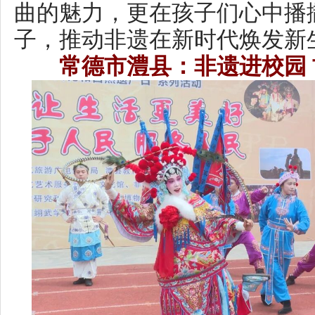
近日，常德市澧县2026年“文
日”非遗进校园活动走进澧州翊武
展演环节，500名学生在雄浑
声中，踏着铿锵节奏，将传统劳
育有机融合，彰显了本土非遗的
后，荆河戏传承人携手小演员轮
示唱、做、念、打四项戏曲基本
与利落的动作引得现场观众阵阵
本土曲艺鼓盆歌《查家底》以
家风故事，接地气的表演让孩子