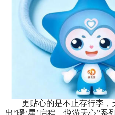
者将推着“暖新·爱心小推车”巡回
者、新就业群体及有需要的游客发
除此之外，长沙市慈善总会联
公益发展中心于4月30日共同开
节“慈善亮星城”志愿服务活动启
数名志愿者。以充分发挥志愿服
加强文明旅游工作的宣传引导，
范城市，同时致敬光荣的劳动者
这个“五一”，湖南为八方游客
特的厚礼：这里有赛场的激情、
艳的文化邂逅和贴心的服务。它
行目的地，更是一场充满浓厚“湘
达。