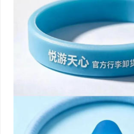
更贴心的是不止存行李，天心
出“暖‘星’启程，悦游天心”系列
在黄兴广场地铁2号口后方设置“
费供应矿泉水、芝麻豆子茶和解
路步行街、坡子街、长沙生态动