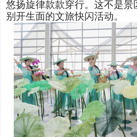
“这太惊喜了!刚下飞机就看到
还被塞了一手荷花，祝我荷包鼓
没了。”从深圳返乡的岳阳人李先
少外地游客更是被这阵仗“圈粉”
入五一行程，要登岳阳楼、泛舟