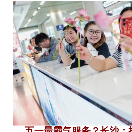
五一最霸气服务？长沙：把行
我，你只管去玩！
去旅游最怕什么？拖着行李箱
包小包没法放手去逛吃逛吃？
为了让游客体验到更具服务性
喜感的假期游玩服务。5月1日至5
天心区将推出“无人行李墙”志愿服
黄兴路步行街中心广场等2个核心
版“官方行李卸货站”。