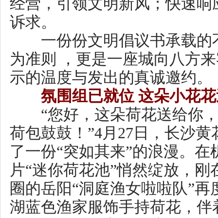
示的温度与发出的真诚邀约。
氛围组已就位 这朵小花花送
“您好，这朵荷花送给你，祝你
荷包鼓鼓！”4月27日，长沙黄花
了一份“突如其来”的浪漫。在机
片“迷你荷花池”悄然绽放，刚在“
圈的岳阳“洞庭渔女啦啦队”再度
湖蓝色渔家服饰手持荷花，伴着
悠扬旋律款款穿行。这不是景区
别开生面的文旅快闪活动。