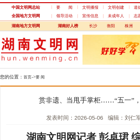
中国文明网总站
要 闻
文明播报
文明创建
道德模范
全国地方文明网
领导活动
宣传信息
未成年人
志愿服务
湖南地方文明网
湖南好人榜
长沙
衡阳
株洲
湘潭
您的位置：
->
首页
要 闻
赏非遗、当甩手掌柜……“五一”，这“
发表时间：2026-05-06 编辑：刘仁军 来
湖南文明网记者 彭卓珺 综合
“五一”来临，湖南各地已铺开