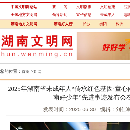
中国文明网总站
要 闻
文明播报
文明创建
道德模范
全国地方文明网
领导活动
宣传信息
未成年人
志愿服务
湖南地方文明网
湖南好人榜
长沙
衡阳
株洲
湘潭
您的位置：
->
首页
要 闻
2025年湖南省未成年人“传承红色基因·童心向党
南好少年”先进事迹发布会在长
发表时间：2025-06-30 编辑：刘仁军 来