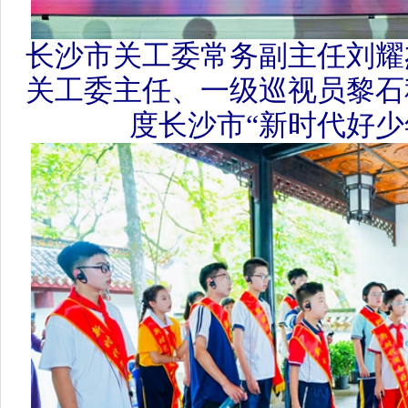
“新时代湖南好少年”们在岳麓
湖南文明网6月30日讯（记者
中国共产党成立104周年，6月28日
省未成年人“传承红色基因·童心向
暨“新时代湖南好少年”先进事迹
行。活动发布了40位（组）“新
年”和10位“新时代长沙好少年”