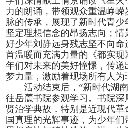
共青团湖南省委、湖南省妇联、
办，中共长沙市委宣传部（市文
教育局、共青团长沙市委、长沙
关工委承办。
上一篇：
江湖脉络里的文明密码——岳阳市精神文明建设工作综述
下一篇：
2025年衡阳市未成年人“传承红色基因•童心向党”暨“艺术童伴”留
相关阅读：
湖南省精
联系电话：0731-82217063 传真：073
湘B1