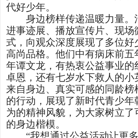
们，也关心、爱护他们。”现场微
时代湖南好少年”孟艾萱讲述了自
学“洋洋”的经历，参与并策划开展
活动，用自己的实际行动帮助他人
好少年”周奕唯主动分担环卫工母
阻陪伴扫街。他坚定地说：“妈妈
城市，这是一件光荣的事情。作
子，我应该要一起分担。”他们质
打动了现场观众，让榜样的力量
出新时代少年向上向善的精神追
艺术演绎激扬青春梦想。在展
学们深情献上情景诵读《星火·征
力的朗诵，带领观众重温峥嵘岁