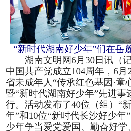
少年争当爱党爱国、勤奋好学、
代好少年。
身边榜样传递温暖力量。活动
进事迹展、播放宣传片、现场微
式，向观众深度展现了多位好少
高尚品格。他们中有病床前五年
年谭文龙，有热衷公益事业的红
卓恩，还有七岁水下救人的小英
来自身边、真实可感的同龄榜样
的行动，展现了新时代青少年朝
为的精神风貌，为大家树立了可
的身边楷模。
“我想通过公益活动让更多人