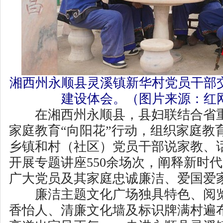
湘西州永顺县灵溪镇新华村党员干部
建设体会。（图片来源：红
在湘西州永顺县，县妇联结合省重
家庭教育“向阳花”行动，组织家庭教
乡镇和村（社区）党员干部说家教、
开展专题讲座550余场次，阐释新时
广大党员及其家庭忠诚廉洁、爱国爱
廉洁主题文化广场独具特色、阅览
香怡人、清廉文化墙及标识牌满村遍