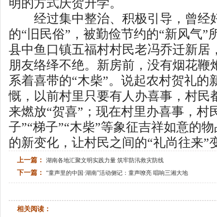
明的方式庆贺升学。
经过集中整治、积极引导，曾经好
的“旧民俗”，被勤俭节约的“新风气”
县中鱼口镇五福村村民老冯乔迁新居
朋友络绎不绝。新房前，没有烟花鞭
系着喜带的“木柴”。说起农村贺礼的
慨，以前村里只要有人办喜事，村民
来燃放“贺喜”；现在村里办喜事，村
子”“梯子”“木柴”等象征吉祥如意的
的新变化，让村民之间的“礼尚往来”
上一篇：
湖南各地汇聚文明实践力量 筑牢防汛救灾防线
下一篇：
“童声里的中国·湖南”活动侧记：童声嘹亮 唱响三湘大地
相关阅读：