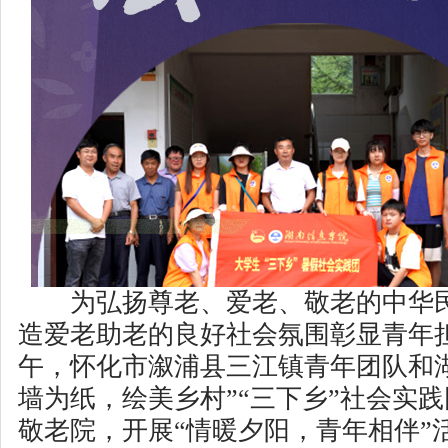
为弘扬尊老、爱老、敬老的中华民
造爱老助老的良好社会氛围彰显青年
午，怀化市溆浦县三江镇青年团队和
墙为纸，绘美乡村”“
三下乡
”社会实
敬老院，开展“情暖夕阳，青年相伴”