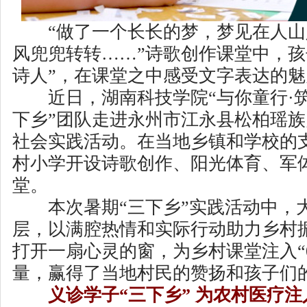
“做了一个长长的梦，梦见在人山
风兜兜转转……”诗歌创作课堂中，孩
诗人”，在课堂之中感受文字表达的魅
近日，湖南科技学院“与你
童行
·
下乡”团队走进永州市江永县松柏瑶
社会实践活动。在当地乡镇和学校的
村小学开设诗歌创作、阳光体育、军
堂。
本次暑期“三下乡”实践活动中，
层，以满腔热情和实际行动助力乡村
打开一扇心灵的窗，为乡村课堂注入“0
量，赢得了当地村民的赞扬和孩子们
义诊学子“三下乡” 为农村医疗