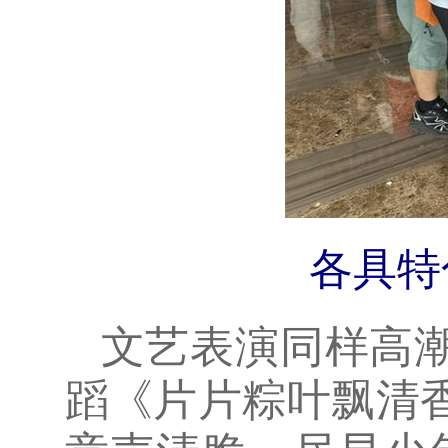
各具特
文艺表演同样高
蹈《片片粽叶飘清