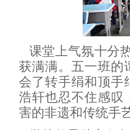
课堂上气氛十分
获满满。五一班的
会了转手绢和顶手
浩轩也忍不住感叹
害的非遗和传统手