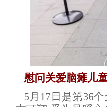
慰问关爱脑瘫儿
5月17日是第3