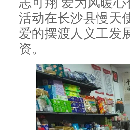
志可翔 爱为风暖
活动在长沙县慢天
爱的摆渡人义工发
资。