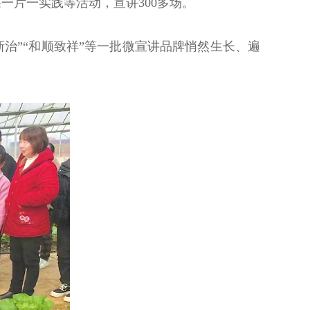
一片一实践等活动，宣讲300多场。
新治”“和顺致祥”等一批微宣讲品牌悄然生长、遍