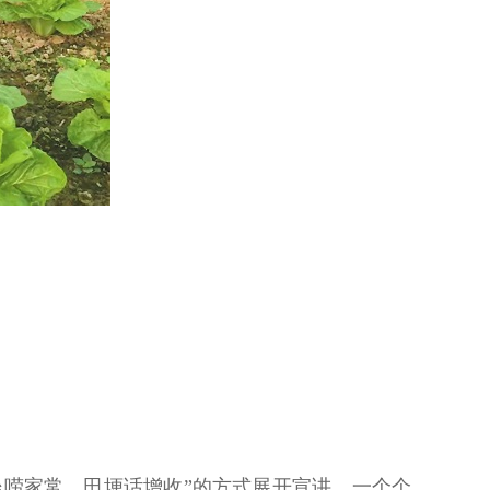
坐唠家常、田埂话增收”的方式展开宣讲。一个个