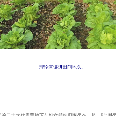
理论宣讲进田间地头。
社，党的二十大代表董敏芳与妇女姐妹们围坐在一起，以“围