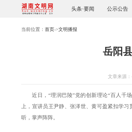
头条·要闻
公示公告
当前位置：
首页
->
文明播报
岳阳
文章来源：岳阳
近日，“理润巴陵”党的创新理论“百人
上，宣讲员王尹静、张泽世、黄可盈紧扣学习
听，掌声阵阵。