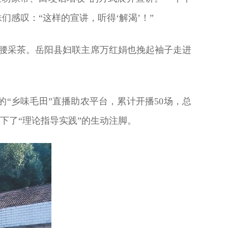
感叹：“这样的宣讲，听得‘解渴’！”
弯腰采茶。岳阳县妇联主席万红娟也挽起袖子走进
的“乡味毛田”直播助农平台，累计开播50场，总
下了“理论指导实践”的生动注脚。