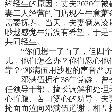
“你们想一了百了，但四个孩
儿，他们怎么办？你们忍心他们
靠？”邓满伍用沙哑的声音严厉批
邓满伍拥有38年党龄，曾长期
任领导干部，擅长调解和处理矛
心置腹、苦口婆心的劝导，夫妻
掩面而泣向邓满伍道谢，相互搀
了。
精神抖擞的邓满伍
当天傍晚时分，放心不下的邓
田江街道高撑社区夫妻俩的租住
桌上摆着几样咸菜和干菜，但一
满了孩子的奖状。见此情景，邓