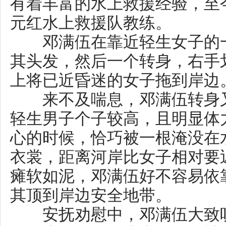
上将已近昏迷的女子拖到岸边。
来不及喘息，邓满伍转身又扑
轻生男子个子较高，且明显体力
心的时候，恰巧被一根淹没在水
衣裳，距离河岸比女子相对要近
瘫软如泥，邓满伍好不容易依靠
其顶到岸边安全地带。
安抚劝慰中，邓满伍大致听清
约轻生的原因：丈夫2020年被确
妻二人经营的门店现在生意萧条
需要抚养。当天，夫妻俩从凌晨4
吵越感觉生活没有希望，于是一
共同轻生。