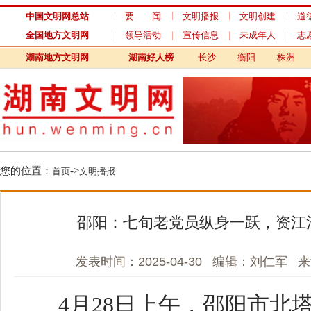
中国文明网总站
要 闻
文明播报
文明创建
道德模范
全国地方文明网
领导活动
宣传信息
未成年人
志愿服务
湖南地方文明网
湖南好人榜
长沙
衡阳
株洲
湘潭
您的位置：
->
首页
文明播报
邵阳：七旬老党员纵身一跃，资江河里
发表时间：2025-04-30 编辑：刘仁军 来源: 
4月28日上午，邵阳市北塔区
联合会组织一批社会爱心人士，