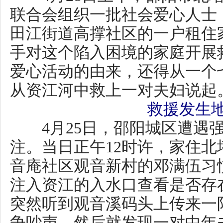
田江街道高撑社区的一户租住家
手对这个陷入困境的家庭开展救
爱心活动的由来，还得从一个七
从资江河中救上一对夫妇说
救援发生地段
4月25日，邵阳城区遭遇强对
注。当日正午12时许，家住北塔
音庵社区观音新村的邓满伍习惯
注入资江的入水口查看是否存在
突然听到观音溪码头上传来一阵
争吵声，然后就发现一对中年夫
推搡着，齐齐踏入资江。
“莫在河里吵架，危险，快回