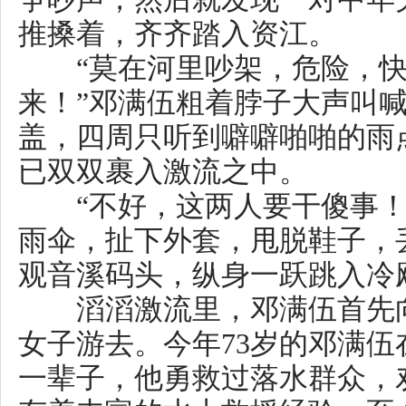
来！”邓满伍粗着脖子大声叫喊，
盖，四周只听到噼噼啪啪的雨点
已双双裹入激流之中。
“不好，这两人要干傻事！”邓
雨伞，扯下外套，甩脱鞋子，丢
观音溪码头，纵身一跃跳入冷飕
滔滔激流里，邓满伍首先向差
女子游去。今年73岁的邓满伍在
一辈子，他勇救过落水群众，劝
有着丰富的水上救援经验，至今
元红水上救援队教练。
邓满伍在靠近轻生女子的一刹
其头发，然后一个转身，右手划