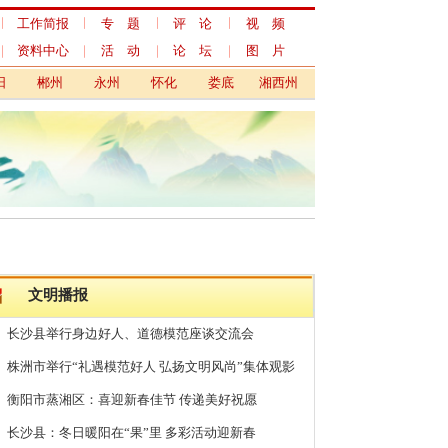
专 题
评 论
视 频
活 动
论 坛
图 片
永州
怀化
娄底
湘西州
边好人、道德模范座谈交流会
礼遇模范好人 弘扬文明风尚”集体观影
：喜迎新春佳节 传递美好祝愿
暖阳在“果”里 多彩活动迎新春
“人民公园” 打造圭塘河新时代文明实