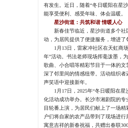
能享受便利、感受年味、体会温暖。
星沙街道：共筑和谐 情暖人心
新春佳节临近，星沙街道多个社区纷纷开
动，为居民提供了便捷服务，增进了邻里
1月13日，雷家冲社区在天虹商场一楼演
年”活动。书法老师现场挥毫泼墨，为居民
歌曲、小合唱等精彩节目于一体的文艺盛
深了邻里间的情感纽带。活动组织者还精
声笑语中迎接新年。
1月17日，2025年“冬日暖阳在星沙”系
化活动成功举办。长沙市湘剧院的专业艺
目轮番上演，为居民们献上了一场精彩绝
户们将自家的农产品带到了现场进行展销
寓意吉祥的新春祝福，共赠出春联300余副
1月17日，大西冲社区党总支联合社区
沙”走访慰问活动。党员志愿者们为辖区困
将慰问物资送至他们手中，并亲切地与他