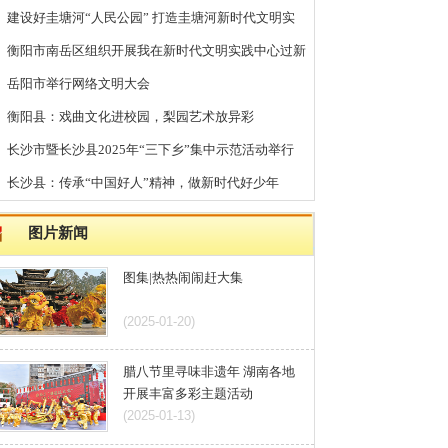
组织开展我在新时代文明实践中心过新
节日·春节”主题活动
络文明大会
文化进校园，梨园艺术放异彩
2025年“三下乡”集中示范活动举行
“中国好人”精神，做新时代好少年
图集|热热闹闹赶大集
(2025-01-20)
腊八节里寻味非遗年 湖南各地
开展丰富多彩主题活动
(2025-01-13)
湖南省文明办主任会议在长沙
召开 安排部署2025年工作
(2025-01-13)