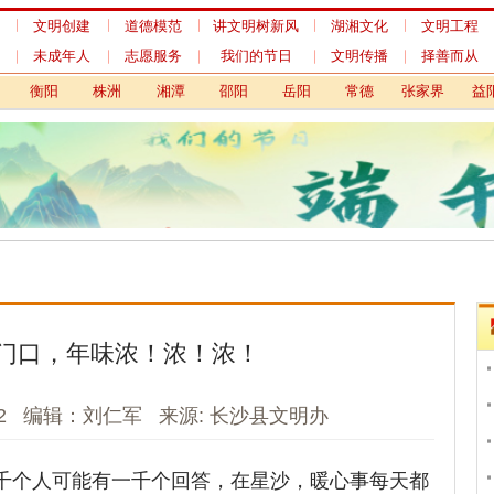
明创建
道德模范
讲文明树新风
湖湘文化
文明工程
工作简报
成年人
志愿服务
我们的节日
文明传播
择善而从
资料中心
阳
株洲
湘潭
邵阳
岳阳
常德
张家界
益阳
郴州
文明播报
，年味浓！浓！浓！
长沙县举行身
株洲市举行“
编辑：刘仁军 来源: 长沙县文明办
文明实践活动
衡阳市蒸湘区
长沙县：冬日
可能有一千个回答，在星沙，暖心事每天都
列文明实践活动的火热开展，群众在家门口就
建设好圭塘河