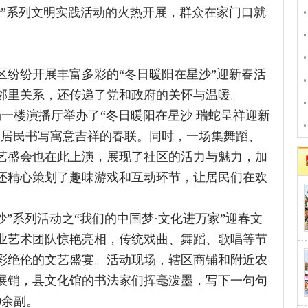
践带
衡阳市南岳区
年——“我们的
岳阳市举行网
展丰富多彩的“冬日暖阳在星沙”迎新春活
衡阳县：戏曲
关系，还传递了党和政府的关怀与温暖。
长沙市暨长沙县
播厅举办了“冬日暖阳在星沙 瑞蛇呈祥迎新
长沙县：传承
书写寓意吉祥的春联。同时，一场集舞蹈、
会也在此上演，展现了社区的活力与魅力，加
图片新闻
心策划了趣味游戏和互动环节，让居民们在欢
列活动之“我们的中国梦·文化进万家”迎春文
术团队惊艳亮相，传统戏曲、舞蹈、歌唱等节
伦的文艺盛宴。活动现场，辖区商铺和附近农
，县文化馆的书法家们挥毫泼墨，写下一句句
。
新时代文明实践站开展了“冬日暖阳在星
难群众、特殊群体送去了新年慰问和祝福，
们唠家常，询问生活状况及存在的困难。同