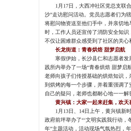
时，工作人员还宣传了消防安全知识，提
不仅让困难群众感受到了社区的关心和温
长龙街道：
青春烘焙 甜梦启航
寒假伊始，长沙县仁和志愿者发展中心
践所内举办了一场“青春烘焙 甜梦启航”
老师向孩子们传授基础的烘焙知识，亲自
到烘烤的每一个步骤，并着重强调了安全
自己的疑问，老师也都耐心地一一解答，
黄兴镇：大家一起来赶集，欢天喜地
1月13日、14日上午，黄兴镇新时代文
政府前坪举办了“‘文明实践我行动，冬日
年”主题活动，活动现场气氛热烈，年味浓
品尝到了美味的腊八粥，还体验了义诊服
福，志愿者们忙前忙后提供优质服务，现
活。
卫健局：
健康过冬 无偿献血奉献爱心