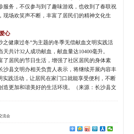
康过冬”为主题的冬季无偿献血文明实践活
32人成功献血，献血量达10400毫升。
民的节日生活，增强了社区居民的身体素
县文明办相关负责人表示，将继续开展内容丰
践活动，让居民在家门口就能享受便利，不断
更加和谐美好的生活环境。（来源：长沙县文
湖南省精神文明建设办公室 主办
2217063 传真：0731-82217063 投稿邮箱：wenminghunan@163.com
湘B1.B2-20070067-103