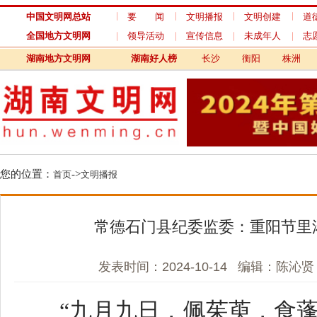
中国文明网总站
要 闻
文明播报
文明创建
道德模范
全国地方文明网
领导活动
宣传信息
未成年人
志愿服务
湖南地方文明网
湖南好人榜
长沙
衡阳
株洲
湘潭
您的位置：
->
首页
文明播报
常德石门县纪委监委：重阳节里浓浓
发表时间：2024-10-14 编辑：陈沁贤 来源
“九月九日，佩茱萸，食蓬饵
令人长寿……”10月11日上午，