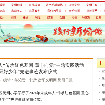
播报
文明创建
道德模范
讲文明树新风
湖湘文化
文明工程
信息
未成年人
志愿服务
我们的节日
文明传播
择善而从
长沙
衡阳
株洲
湘潭
邵阳
岳阳
常德
张家界
益阳
年人“传承红色基因·童心向党”主题实践活动
阳好少年”先进事迹发布仪式
宣
坐
04 编辑：陈沁贤 来源: 衡阳文明网 衡阳日报
年
培
湖
州小学举行了2024年未成年人“传承红色基因·童心
冰
好少年”先进事迹发布仪式。
湖