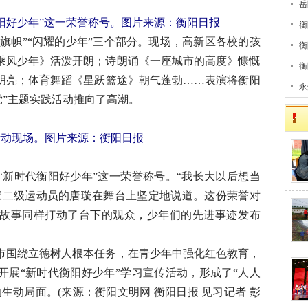
言
岳
衡阳好少年”这一荣誉称号。图片来源：衡阳日报
当
衡
旗帜”“闪耀的少年”三个部分。现场，高新区各校的孩
衡
乘风少年》活泼开朗；诗朗诵《一座城市的高度》慷慨
设
衡
明亮；体育舞蹈《星跃篮途》朝气蓬勃……表演将衡阳
设
永
党”主题实践活动推向了高潮。
活动现场。图片来源：衡阳日报
新时代衡阳好少年”这一荣誉称号。“我长大以后想当
国家二级运动员的唐璇在舞台上坚定地说道。这份荣誉对
故事同样打动了台下的观众，少年们的先进事迹发布
。
围绕立德树人根本任务，在青少年中强化红色教育，
开展“新时代衡阳好少年”学习宣传活动，形成了“人人
生动局面。(来源：衡阳文明网 衡阳日报 见习记者 彭