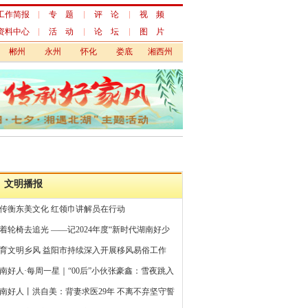
工作简报
专 题
评 论
视 频
资料中心
活 动
论 坛
图 片
郴州
永州
怀化
娄底
湘西州
文明播报
传衡东美文化 红领巾讲解员在行动
着轮椅去追光 ——记2024年度“新时代湖南好少
”刘新媛
育文明乡风 益阳市持续深入开展移风易俗工作
南好人·每周一星｜“00后”小伙张豪鑫：雪夜跳入
冷池水中连救4人
南好人丨洪自美：背妻求医29年 不离不弃坚守誓