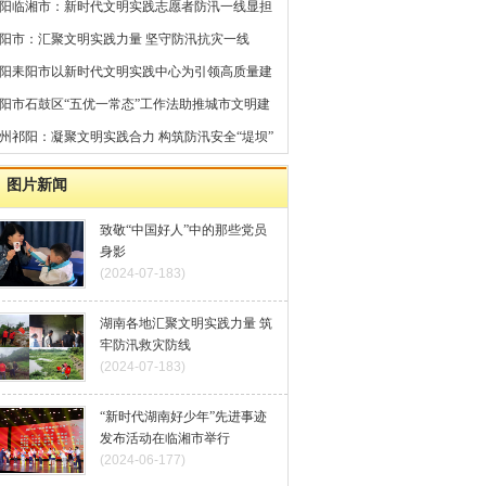
阳临湘市：新时代文明实践志愿者防汛一线显担
阳市：汇聚文明实践力量 坚守防汛抗灾一线
阳耒阳市以新时代文明实践中心为引领高质量建
现代化文明城市纪实
阳市石鼓区“五优一常态”工作法助推城市文明建
州祁阳：凝聚文明实践合力 构筑防汛安全“堤坝”
图片新闻
致敬“中国好人”中的那些党员
身影
(2024-07-183)
湖南各地汇聚文明实践力量 筑
牢防汛救灾防线
(2024-07-183)
“新时代湖南好少年”先进事迹
发布活动在临湘市举行
(2024-06-177)