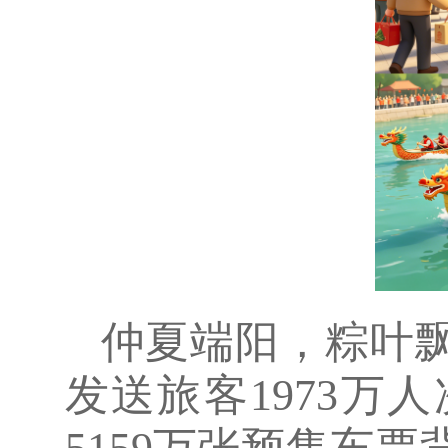
仲夏端阳，粽叶飘
发送旅客1973万